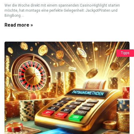
Wer die Woche direkt mit einem spannenden Casino-Highlight starten
möchte, hat montags eine perfekte Gelegenheit: JackpotPiraten und
BingBong ...
Read more »
Tipps