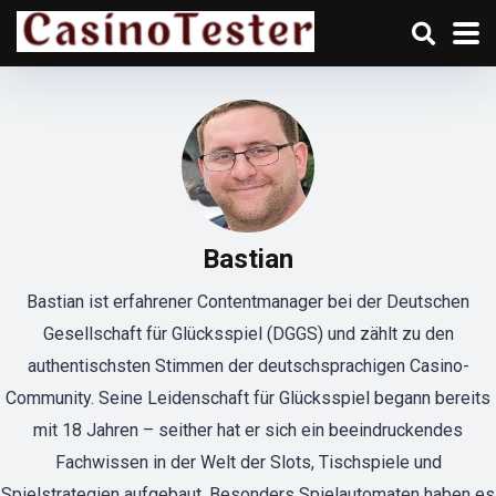
Bastian
Bastian ist erfahrener Contentmanager bei der Deutschen
Gesellschaft für Glücksspiel (DGGS) und zählt zu den
authentischsten Stimmen der deutschsprachigen Casino-
Community. Seine Leidenschaft für Glücksspiel begann bereits
mit 18 Jahren – seither hat er sich ein beeindruckendes
Fachwissen in der Welt der Slots, Tischspiele und
Spielstrategien aufgebaut. Besonders Spielautomaten haben es