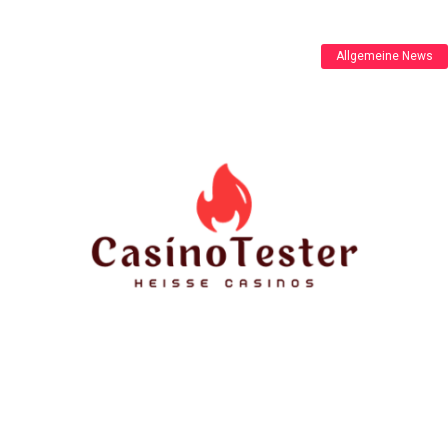
Allgemeine News