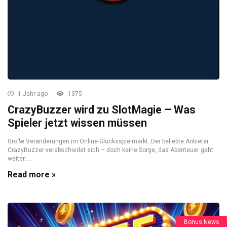
1 Jahr ago
1375
CrazyBuzzer wird zu SlotMagie – Was
Spieler jetzt wissen müssen
Große Veränderungen im Online-Glücksspielmarkt: Der beliebte Anbieter
CrazyBuzzer verabschiedet sich – doch keine Sorge, das Abenteuer geht
weiter: ...
Read more »
Bonus News