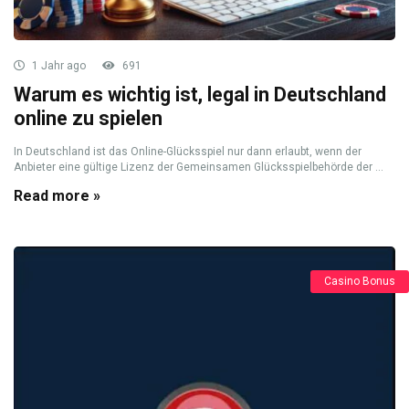
1 Jahr ago
691
Warum es wichtig ist, legal in Deutschland
online zu spielen
In Deutschland ist das Online-Glücksspiel nur dann erlaubt, wenn der
Anbieter eine gültige Lizenz der Gemeinsamen Glücksspielbehörde der ...
Read more »
Casino Bonus