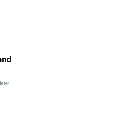
and
ieter