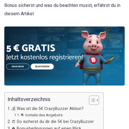
Bonus sicherst und was du beachten musst, erfährst du in
diesem Artikel.
Inhaltsverzeichnis
💰 Was ist die 5€ CrazyBuzzer Aktion?
🌟 Vorteile des Angebots:
📒 So sicherst du dir die 5€ bei CrazyBuzzer
🍀 Bonusbedingungen auf einen Blick