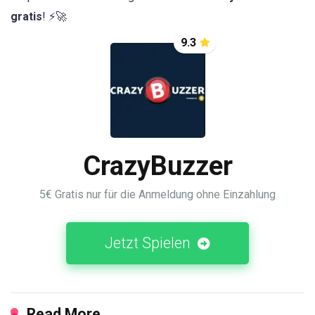
gratis
! ⚡️🚀
9.3
CrazyBuzzer
5€ Gratis nur für die Anmeldung ohne Einzahlung
Jetzt Spielen
Read More