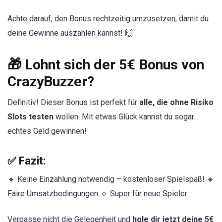
Achte darauf, den Bonus rechtzeitig umzusetzen, damit du
deine Gewinne auszahlen kannst! 🙌
🎁 Lohnt sich der 5€ Bonus von
CrazyBuzzer?
Definitiv! Dieser Bonus ist perfekt für
alle, die ohne Risiko
Slots testen
wollen. Mit etwas Glück kannst du sogar
echtes Geld gewinnen!
✅ Fazit:
🔹 Keine Einzahlung notwendig – kostenloser Spielspaß! 🔹
Faire Umsatzbedingungen 🔹 Super für neue Spieler
Verpasse nicht die Gelegenheit und
hole dir jetzt deine 5€