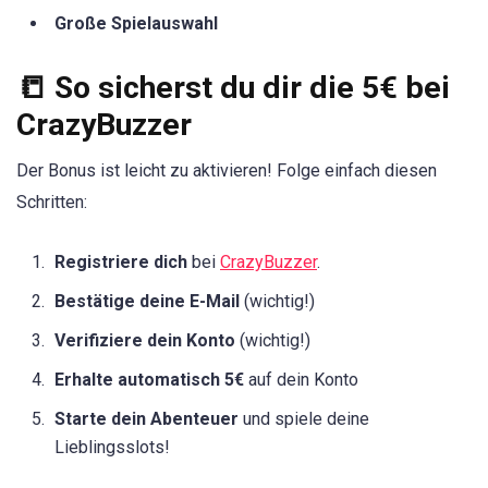
Große Spielauswahl
📒 So sicherst du dir die 5€ bei
CrazyBuzzer
Der Bonus ist leicht zu aktivieren! Folge einfach diesen
Schritten:
Registriere dich
bei
CrazyBuzzer
.
Bestätige deine E-Mail
(wichtig!)
Verifiziere dein Konto
(wichtig!)
Erhalte automatisch 5€
auf dein Konto
Starte dein Abenteuer
und spiele deine
Lieblingsslots!