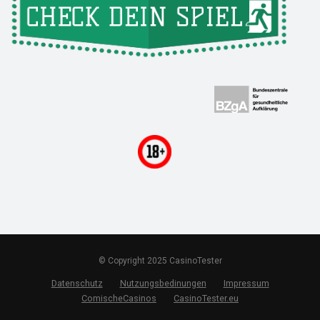
© Copyright 2025 CasinoTester
Datenschutz
Nutzungsbedinungen
Impressum
ComischeCasinos
CasinoTester.eu