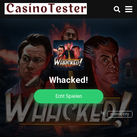
Whacked!
Echt Spielen
by
nolimit-city