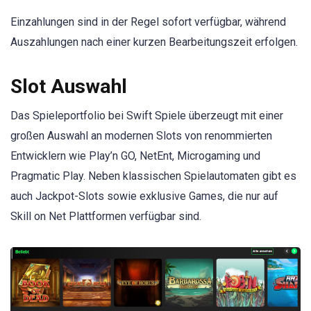
Einzahlungen sind in der Regel sofort verfügbar, während
Auszahlungen nach einer kurzen Bearbeitungszeit erfolgen.
Slot Auswahl
Das Spieleportfolio bei Swift Spiele überzeugt mit einer
großen Auswahl an modernen Slots von renommierten
Entwicklern wie Play’n GO, NetEnt, Microgaming und
Pragmatic Play. Neben klassischen Spielautomaten gibt es
auch Jackpot-Slots sowie exklusive Games, die nur auf
Skill on Net Plattformen verfügbar sind.