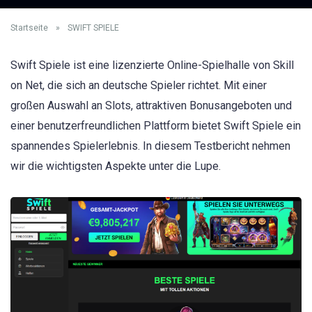
Startseite
»
SWIFT SPIELE
Swift Spiele ist eine lizenzierte Online-Spielhalle von Skill
on Net, die sich an deutsche Spieler richtet. Mit einer
großen Auswahl an Slots, attraktiven Bonusangeboten und
einer benutzerfreundlichen Plattform bietet Swift Spiele ein
spannendes Spielerlebnis. In diesem Testbericht nehmen
wir die wichtigsten Aspekte unter die Lupe.