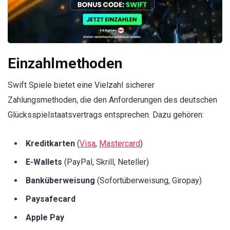
Einzahlmethoden
Swift Spiele bietet eine Vielzahl sicherer
Zahlungsmethoden, die den Anforderungen des deutschen
Glücksspielstaatsvertrags entsprechen. Dazu gehören:
Kreditkarten
(
Visa
,
Mastercard
)
E-Wallets
(PayPal, Skrill, Neteller)
Banküberweisung
(Sofortüberweisung, Giropay)
Paysafecard
Apple Pay