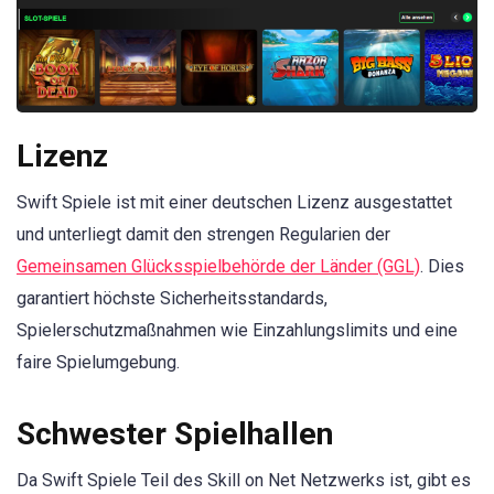
Lizenz
Swift Spiele ist mit einer deutschen Lizenz ausgestattet
und unterliegt damit den strengen Regularien der
Gemeinsamen Glücksspielbehörde der Länder (GGL)
. Dies
garantiert höchste Sicherheitsstandards,
Spielerschutzmaßnahmen wie Einzahlungslimits und eine
faire Spielumgebung.
Schwester Spielhallen
Da Swift Spiele Teil des Skill on Net Netzwerks ist, gibt es