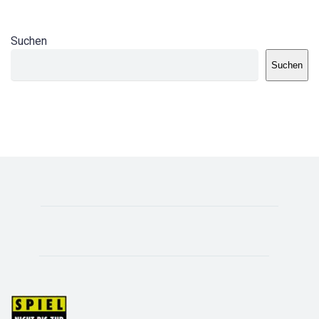
Suchen
Suchen